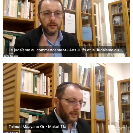
Le judaïsme au commencement - Les Juifs et le Judaïsme du 17ème siècle à nos jours
Talmud Maayane Or - Makot 11a