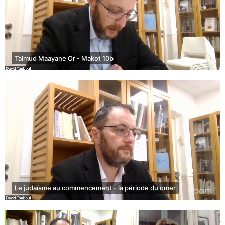
Talmud Maayane Or - Makot 10b
Le judaïsme au commencement - la période du omer