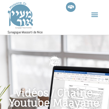
Synagogue Massorti de Nice
vidéos / Chaîne
Youtube Maayane