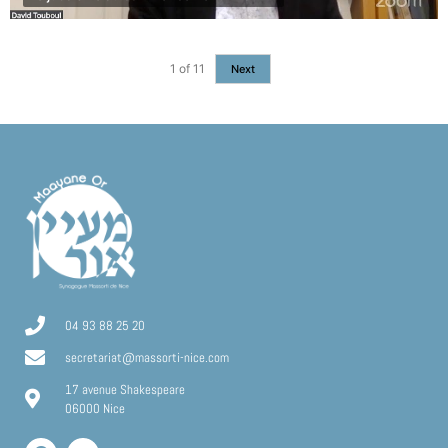
1
of
11
Next
04 93 88 25 20
secretariat@massorti-nice.com
17 avenue Shakespeare
06000 Nice