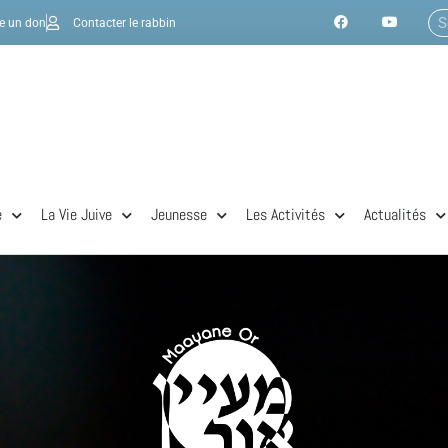
re un don
Contacter le rabbin
e
La Vie Juive
Jeunesse
Les Activités
Actualités