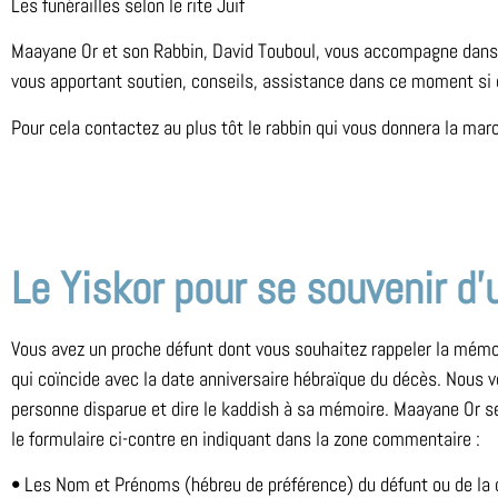
Les funérailles selon le rite Juif
Maayane Or et son Rabbin, David Touboul, vous accompagne dans l
vous apportant soutien, conseils, assistance dans ce moment si d
Pour cela contactez au plus tôt le rabbin qui vous donnera la mar
Le Yiskor pour se souvenir d’
Vous avez un proche défunt dont vous souhaitez rappeler la mémoire
qui coïncide avec la date anniversaire hébraïque du décès. Nous vo
personne disparue et dire le kaddish à sa mémoire. Maayane Or se 
le formulaire ci-contre en indiquant dans la zone commentaire :
• Les Nom et Prénoms (hébreu de préférence) du défunt ou de la 