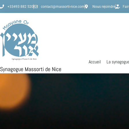
+33493 882 520
contact@massorti-nice.com
Nous rejoindre
Fai
Accueil
La synagogu
Synagogue Massorti de Nice