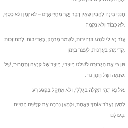
חָנֵּנִי בִינָה לְהָבִין שֶׁאֵין דָּבָר יָקָר מֵחַיֵּי אָדָם – לֹא זְמַן וְלֹא כֶּסֶף,
לֹא כָּבוֹד וְלֹא נְקָמָה.
עֲזֹר נָא לִי לִנְהֹג בִּזְהִירוּת, לִשְׁמֹר מֶרְחָק; בַּאֲדִיבוּת, לָתֵת זְכוּת
קְדִימָה; בְּעֵרָנוּת, לַעֲצֹר בַּזְּמַן.
תֵּן בִּי אֶת הַגְּבוּרָה לִשְׁלֹט בְּיִצְרִי, בַּיֵּצֶר שֶׁל קִנְאָה וְתַחֲרוּת, שֶׁל
שִׂנְאָה וְשֶׁל חַמְדָּנוּת.
אַל נָא תְהִי תַקָּלָה בִּגְלָלִי, וְלֹא אֶתָּקֵל בְּפֶגַע רָע.
לְמַעַן נַעֲבֹד אוֹתְךָ בֶּאֱמֶת, וּלְמַעַן נַרְבֶּה אֶת קְדֻּשַּׁת הַחַיִּים
בָּעוֹלָם.