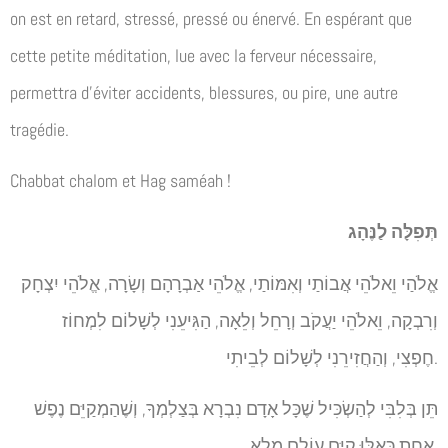
on est en retard, stressé, pressé ou énervé. En espérant que
cette petite méditation, lue avec la ferveur nécessaire,
permettra d’éviter accidents, blessures, ou pire, une autre
tragédie.
Chabbat chalom et Hag saméah !
תְּפִלָּה לַנֶּהָג
אֱלֹהַי וֵאלֹהֵי אֲבוֹתַי וְאִמּוֹתַי, אֱלֹהֵי אַבְרָהָם וְשָׂרָה, אֱלֹהֵי יִצְחָק
וְרִבְקָה, וֵאלֹהֵי יַעֲקֹב וְרָחֵל וְלֵאָה, הַגִּיעֵנִי לְשָׁלוֹם לִמְחוֹז
חֶפְצִי, וְהַחֲזִירֵנִי לְשָׁלוֹם לְבֵיתִי.
תֵּן בְּלִבִּי לְהַשְׂכִּיל שֶׁכָּל אָדָם נִבְרָא בְּצַלְמְךָ, וְשֶׁהַמְקַיֵּם נֶפֶשׁ
אַחַת כְּאִלּוּ קִיֵּם עוֹלָם מָלֵא.