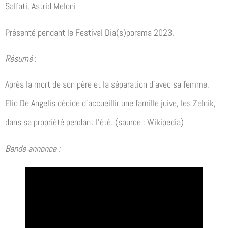
Salfati, Astrid Meloni
Présenté pendant le Festival Dia(s)porama 2023.
Résumé
:
Après la mort de son père et la séparation d’avec sa femme,
Elio De Angelis décide d’accueillir une famille juive, les Zelnik,
dans sa propriété pendant l’été. (source : Wikipedia)
Bande annonce :