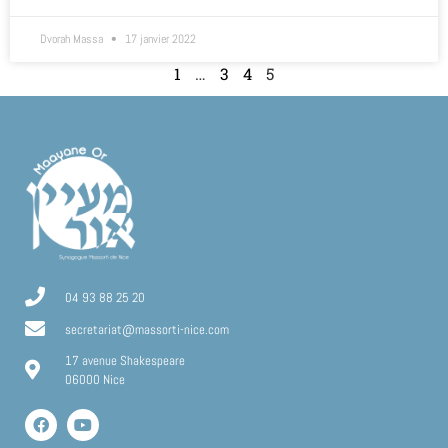
Dvorah Massa
17 janvier 2022
1
…
3
4
5
04 93 88 25 20
secretariat@massorti-nice.com
17 avenue Shakespeare
06000 Nice