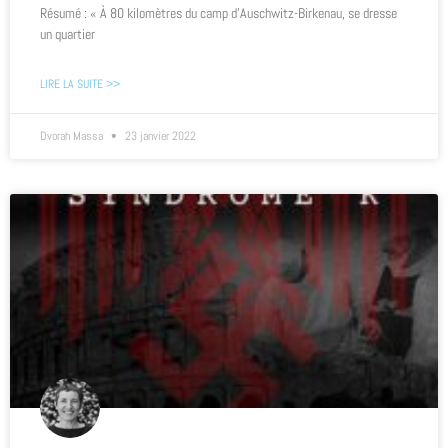
Résumé : « À 80 kilomètres du camp d’Auschwitz-Birkenau, se dresse
un quartier
LIRE LA SUITE >>
Dvorah Massa
23 janvier 2022