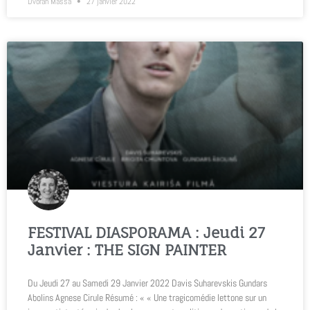
Dvorah Massa
27 janvier 2022
FESTIVAL DIASPORAMA : Jeudi 27
Janvier : THE SIGN PAINTER
Du Jeudi 27 au Samedi 29 Janvier 2022 Davis Suharevskis Gundars
Abolins Agnese Cirule Résumé : « « Une tragicomédie lettone sur un