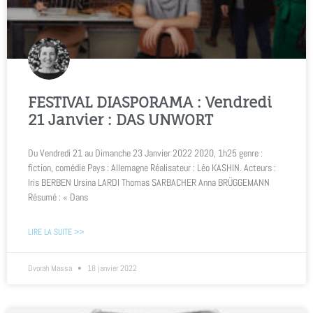
FESTIVAL DIASPORAMA : Vendredi
21 Janvier : DAS UNWORT
Du Vendredi 21 au Dimanche 23 Janvier 2022 2020, 1h25 genre :
fiction, comédie Pays : Allemagne Réalisateur : Léo KASHIN. Acteurs :
Iris BERBEN Ursina LARDI Thomas SARBACHER Anna BRÜGGEMANN
Résumé : « Dans
LIRE LA SUITE >>
Dvorah Massa
18 janvier 2022