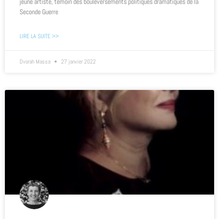
jeune artiste, témoin des bouleversements politiques dramatiques de la
Seconde Guerre
LIRE LA SUITE >>
Dvorah Massa
27 janvier 2022