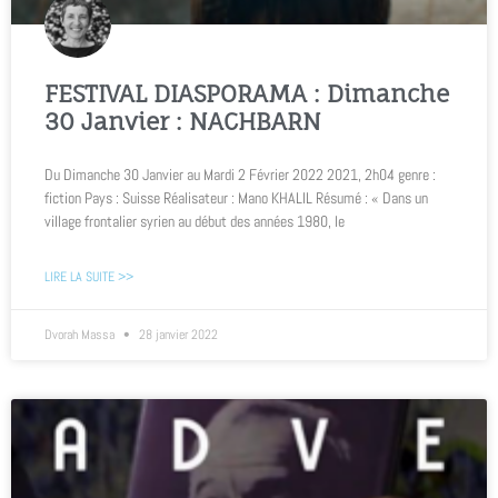
FESTIVAL DIASPORAMA : Dimanche
30 Janvier : NACHBARN
Du Dimanche 30 Janvier au Mardi 2 Février 2022 2021, 2h04 genre :
fiction Pays : Suisse Réalisateur : Mano KHALIL Résumé : « Dans un
village frontalier syrien au début des années 1980, le
LIRE LA SUITE >>
Dvorah Massa
28 janvier 2022