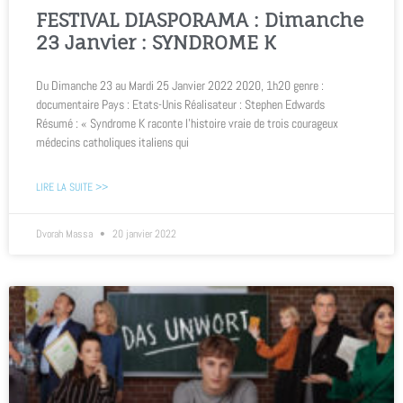
FESTIVAL DIASPORAMA : Dimanche
23 Janvier : SYNDROME K
Du Dimanche 23 au Mardi 25 Janvier 2022 2020, 1h20 genre :
documentaire Pays : Etats-Unis Réalisateur : Stephen Edwards
Résumé : « Syndrome K raconte l’histoire vraie de trois courageux
médecins catholiques italiens qui
LIRE LA SUITE >>
Dvorah Massa
20 janvier 2022