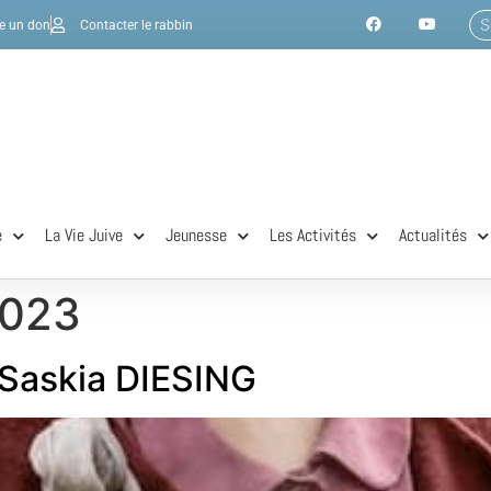
re un don
Contacter le rabbin
e
La Vie Juive
Jeunesse
Les Activités
Actualités
2023
askia DIESING