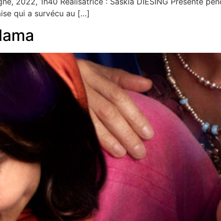
e, 2022, 1h40 Réalisatrice : Saskia DIESING Présenté pend
ise qui a survécu au […]
alama