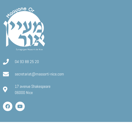
04 93 88 25 20
secretariat@massorti-nice.com
17 avenue Shakespeare
06000 Nice