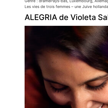
Genre : dramePays-bas, Luxembourg, Allemagn
Les vies de trois femmes – une Juive hollanda
ALEGRIA de Violeta S