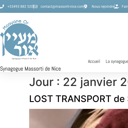
+33493 882 520
contact@massorti-nice.com
Nous rejoindre
Fai
Accueil
La synagogu
Synagogue Massorti de Nice
Jour :
22 janvier 
LOST TRANSPORT de S