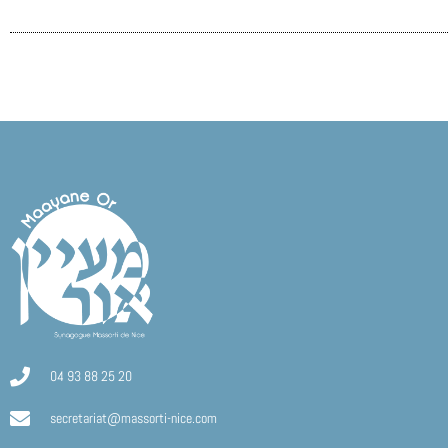
04 93 88 25 20
secretariat@massorti-nice.com