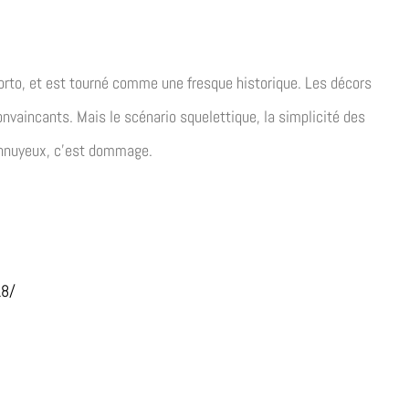
 Porto, et est tourné comme une fresque historique. Les décors
onvaincants. Mais le scénario squelettique, la simplicité des
 ennuyeux, c’est dommage.
18/