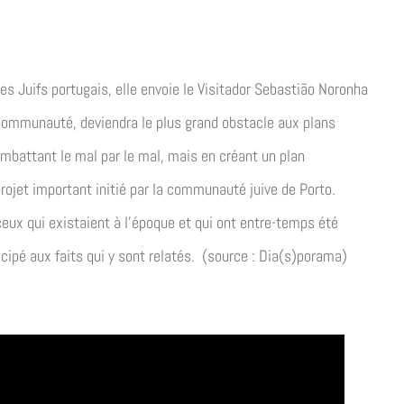
es Juifs portugais, elle envoie le Visitador Sebastião Noronha
 communauté, deviendra le plus grand obstacle aux plans
mbattant le mal par le mal, mais en créant un plan
rojet important initié par la communauté juive de Porto.
 ceux qui existaient à l’époque et qui ont entre-temps été
cipé aux faits qui y sont relatés. (source : Dia(s)porama)