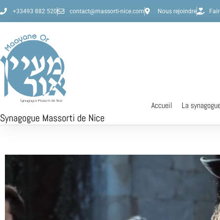
+33493 882 520
contact@massorti-nice.com
Nous rejoindre
Fai
Accueil
La synagogu
Synagogue Massorti de Nice