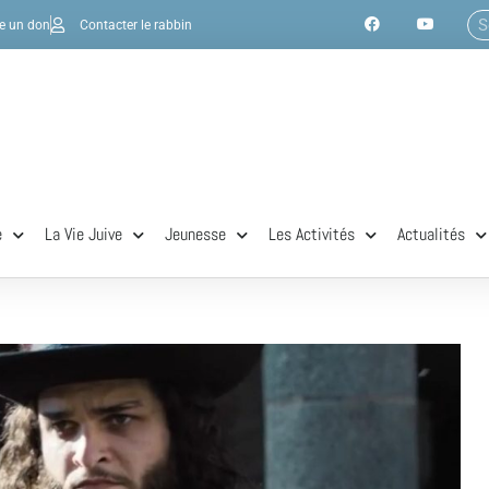
re un don
Contacter le rabbin
e
La Vie Juive
Jeunesse
Les Activités
Actualités