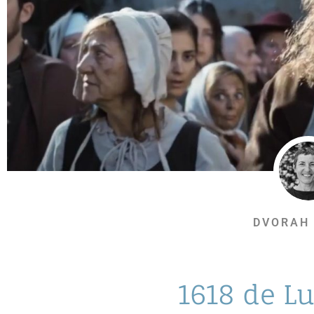
DVORAH
1618 de L