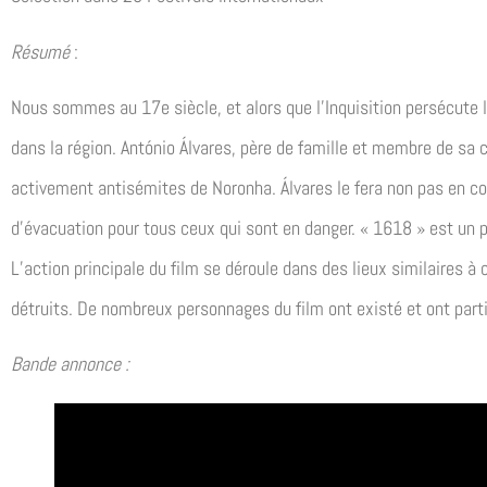
Résumé
:
Nous sommes au 17e siècle, et alors que l’Inquisition persécute l
dans la région. António Álvares, père de famille et membre de sa
activement antisémites de Noronha. Álvares le fera non pas en co
d’évacuation pour tous ceux qui sont en danger. « 1618 » est un p
L’action principale du film se déroule dans des lieux similaires à
détruits. De nombreux personnages du film ont existé et ont parti
Bande annonce :